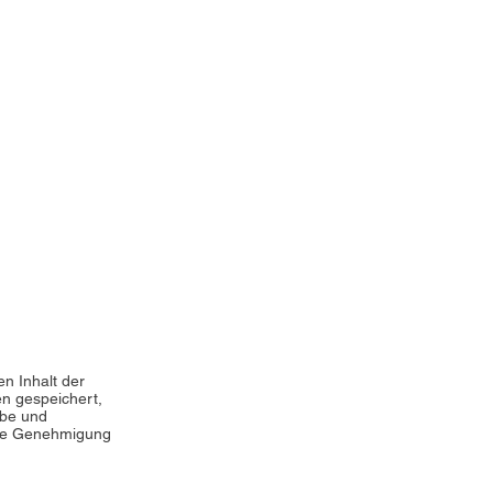
en Inhalt der
en gespeichert,
abe und
hne Genehmigung