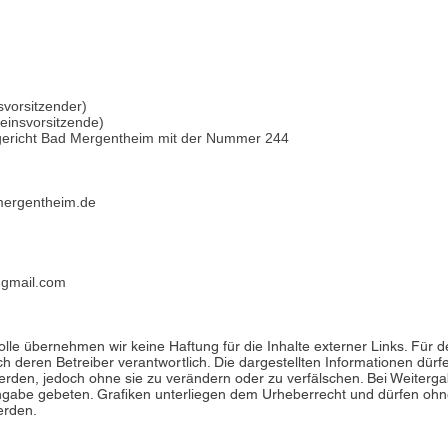
svorsitzender)
reinsvorsitzende)
sgericht Bad Mergentheim mit der Nummer 244
mergentheim.de
gmail.com
trolle übernehmen wir keine Haftung für die Inhalte externer Links. Für d
ich deren Betreiber verantwortlich. Die dargestellten Informationen dürf
werden, jedoch ohne sie zu verändern oder zu verfälschen. Bei Weiterg
angabe gebeten. Grafiken unterliegen dem Urheberrecht und dürfen o
erden.