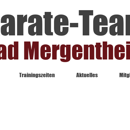
arate-Te
ad Mergenthe
Trainingszeiten
Aktuelles
Mitg