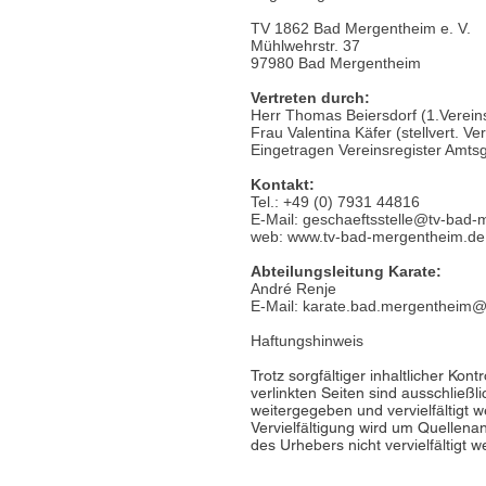
TV 1862 Bad Mergentheim e. V.
Mühlwehrstr. 37
97980 Bad Mergentheim
Vertreten durch:
Herr Thomas Beiersdorf (1.Verein
Frau Valentina Käfer (stellvert. Ve
Eingetragen Vereinsregister Amt
Kontakt:
Tel.: +49 (0) 7931 44816
E-Mail:
geschaeftsstelle@tv-bad-
web:
www.tv-bad-mergentheim.de
Abteilungsleitung Karate:
André Renje
E-Mail:
karate.bad.mergentheim@
Haftungshinweis
Trotz sorgfältiger inhaltlicher Kon
verlinkten Seiten sind ausschließl
weitergegeben und vervielfältigt 
Vervielfältigung wird um Quellen
des Urhebers nicht vervielfältigt w